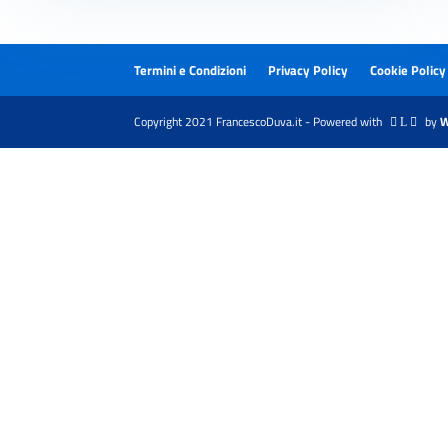
Termini e Condizioni
Privacy Policy
Cookie Policy
Copyright 2021 FrancescoDuva.it - Powered with
by
W
 L 