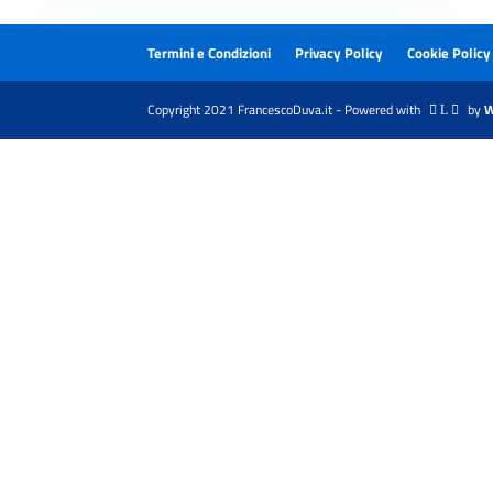
Termini e Condizioni
Privacy Policy
Cookie Policy
Copyright 2021 FrancescoDuva.it - Powered with
by
W
 L 