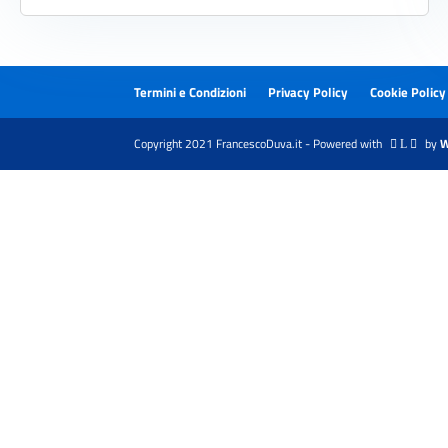
Termini e Condizioni
Privacy Policy
Cookie Policy
Copyright 2021 FrancescoDuva.it - Powered with
by
W
 L 