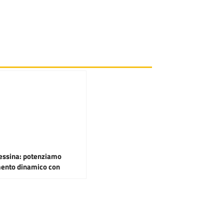
Messina: potenziamo
ento dinamico con
 per residenti e imprese