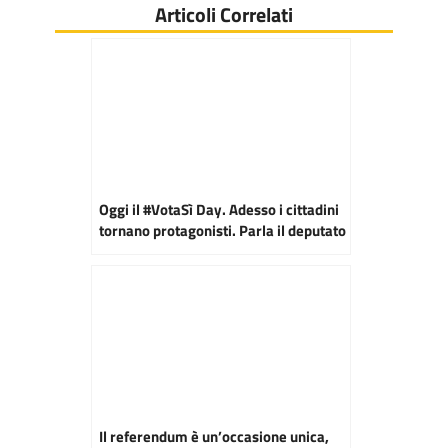
Articoli Correlati
Oggi il #VotaSì Day. Adesso i cittadini
tornano protagonisti. Parla il deputato
M5S, D’Uva: “Il fronte del No?
Decidono le urne”
Il referendum è un’occasione unica,