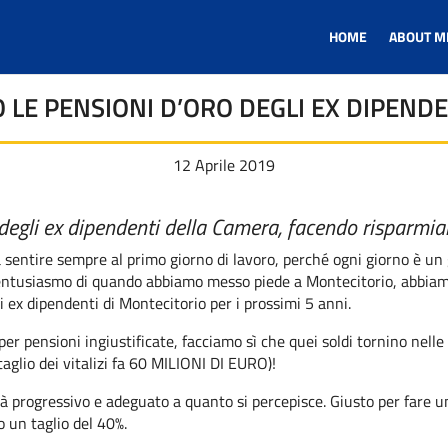
HOME
ABOUT M
 LE PENSIONI D’ORO DEGLI EX DIPEND
12 Aprile 2019
degli ex dipendenti della Camera, facendo risparmiar
 sentire sempre al primo giorno di lavoro, perché ogni giorno è un 
so entusiasmo di quando abbiamo messo piede a Montecitorio, abbiamo
i ex dipendenti di Montecitorio per i prossimi
5 anni.
per pensioni ingiustificate, facciamo sì che quei soldi tornino nell
aglio dei vitalizi fa 60 MILIONI DI EURO)!
rà progressivo e adeguato a quanto si percepisce. Giusto per fare 
o un taglio del 40%.