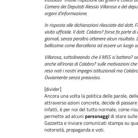
Camera dei Deputati Alessio Villarosa e del dep
organi d’informazione.
In risposta alle dichiarazioni rilasciate dal dott
visita ufficiale. Il dott. Calabro? forse fa parte 
giornali, senza peraltro ottenere alcun risultato. L
bellissima come Barcellona ad essere un luogo 
Villarosa, sottolineando che il M5S si battera? se
anche all’ironia di Calabro? sulle motivazioni ch
reso noti i nostri impegni istituzionali ma Calabr
Ovviamente senza preavviso.
[divider]
Ancora una volta la politica delle parole, de
attraverso azioni concrete, decide di passare
infatti, è per noi del tutto normale, come ris
permette ad alcuni
personaggi
di stare sulle
Gazzetta e inviare comunicati stampa su qual
notorietà, propaganda e voti.