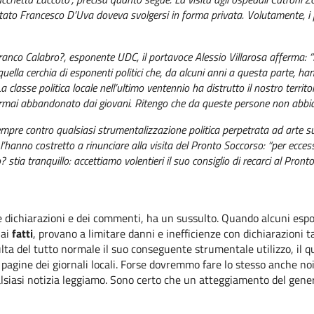
utato Francesco D’Uva doveva svolgersi in forma privata. Volutamente, 
. Franco Calabro?, esponente UDC, il portavoce Alessio Villarosa afferma: 
di quella cerchia di esponenti politici che, da alcuni anni a questa parte, h
a classe politica locale nell’ultimo ventennio ha distrutto il nostro territ
ormai abbandonato dai giovani. Ritengo che da queste persone non abbi
mpre contro qualsiasi strumentalizzazione politica perpetrata ad arte sulla
e l’hanno costretto a rinunciare alla visita del Pronto Soccorso: “per ec
o? stia tranquillo: accettiamo volentieri il suo consiglio di recarci al Pr
lle dichiarazioni e dei commenti, ha un sussulto. Quando alcuni esp
 ai
fatti
, provano a limitare danni e inefficienze con dichiarazioni t
ulta del tutto normale il suo conseguente strumentale utilizzo, il q
 pagine dei giornali locali. Forse dovremmo fare lo stesso anche noi
siasi notizia leggiamo. Sono certo che un atteggiamento del gener