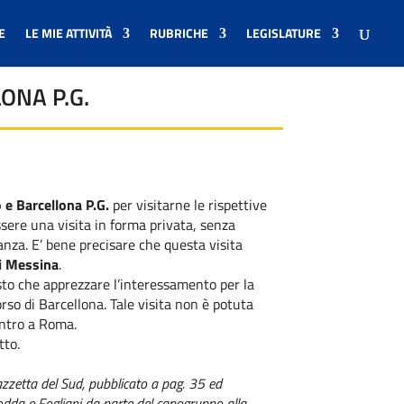
E
LE MIE ATTIVITÀ
RUBRICHE
LEGISLATURE
ONA P.G.
 e Barcellona P.G.
per visitarne le rispettive
ssere una visita in forma privata, senza
anza. E’ bene precisare che questa visita
di Messina
.
osto che apprezzare l’interessamento per la
so di Barcellona. Tale visita non è potuta
entro a Roma.
tto.
Gazzetta del Sud, pubblicato a pag. 35 ed
i Zodda e Fogliani da parte del capogruppo alla