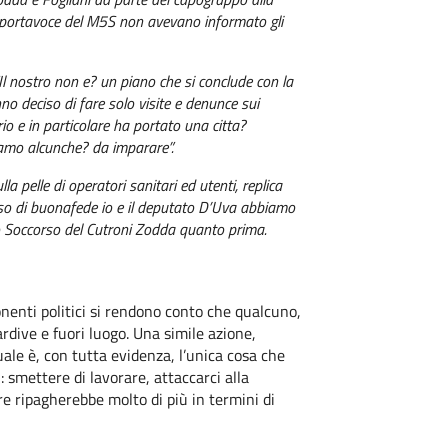
i portavoce del M5S non avevano informato gli
“Il nostro non e? un piano che si conclude con la
anno deciso di fare solo visite e denunce sui
orio e in particolare ha portato una citta?
amo alcunche? da imparare”.
 pelle di operatori sanitari ed utenti, replica
cesso di buonafede io e il deputato D’Uva abbiamo
onto Soccorso del Cutroni Zodda quanto prima.
onenti politici si rendono conto che qualcuno,
ardive e fuori luogo. Una simile azione,
uale è, con tutta evidenza, l’unica cosa che
: smettere di lavorare, attaccarci alla
e ripagherebbe molto di più in termini di