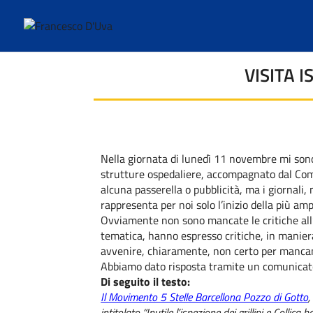
VISITA 
Nella giornata di lunedì 11 novembre mi sono
strutture ospedaliere, accompagnato dal Co
alcuna passerella o pubblicità, ma i giornali
rappresenta per noi solo l’inizio della più am
Ovviamente non sono mancate le critiche all’a
tematica, hanno espresso critiche, in manier
avvenire, chiaramente, non certo per mancanz
Abbiamo dato risposta tramite un comunicato
Di seguito il testo:
Il Movimento 5 Stelle Barcellona Pozzo di Gotto
,
intitolato “Inutile l’ispezione dei grillini e Coll