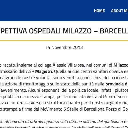
HOME
ABOUT M
ISPETTIVA OSPEDALI MILAZZO – BARCELL
14 Novembre 2013
 recato, insieme al collega
Alessio Villarosa
,
nei comuni di
Milazzo
mmissario dell’ASP
Magistri
. Quella ai due centri sanitari doveva e
, malgrado le nostre volontà, sono venuti a conoscenza della circost
pia azione di monitoraggio sullo stato della sanità nella
provincia 
vvenimento. Alcuni esponenti della politica locale, infatti, piutt
a pubblica e a mezzo stampa, per la mancata visita al Pronto Soccor
a di interesse verso la struttura quanto per il nostro urgente ri
 stampa a firma del MoVimento 5 Stelle di Barcellona Pozzo di Go
 in riferimento all’articolo apparso sull’edizione odierna del quotidiano 
ica bacchetta Laccoto”, precisa quanto segue. La visita agli ospedali Cutron