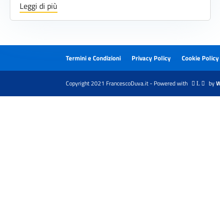
Leggi di più
Termini e Condizioni
Privacy Policy
Cookie Policy
Copyright 2021 FrancescoDuva.it - Powered with
by
W
 L 