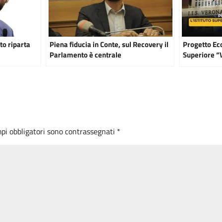
o riparta
Piena fiducia in Conte, sul Recovery il
Progetto Eco
Parlamento è centrale
Superiore “
rimuove l’a
mpi obbligatori sono contrassegnati
*