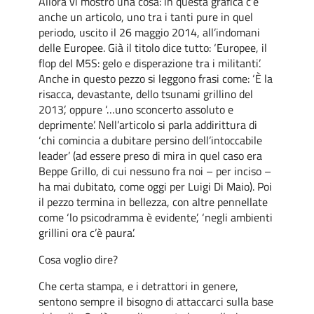
Allora vi mostro una cosa: in questa grafica c’è
anche un articolo, uno tra i tanti pure in quel
periodo, uscito il 26 maggio 2014, all’indomani
delle Europee. Già il titolo dice tutto: ‘Europee, il
flop del M5S: gelo e disperazione tra i militanti’.
Anche in questo pezzo si leggono frasi come: ‘È la
risacca, devastante, dello tsunami grillino del
2013’, oppure ‘…uno sconcerto assoluto e
deprimente’. Nell’articolo si parla addirittura di
‘chi comincia a dubitare persino dell’intoccabile
leader’ (ad essere preso di mira in quel caso era
Beppe Grillo, di cui nessuno fra noi – per inciso –
ha mai dubitato, come oggi per Luigi Di Maio). Poi
il pezzo termina in bellezza, con altre pennellate
come ‘lo psicodramma è evidente’, ‘negli ambienti
grillini ora c’è paura’.
Cosa voglio dire?
Che certa stampa, e i detrattori in genere,
sentono sempre il bisogno di attaccarci sulla base